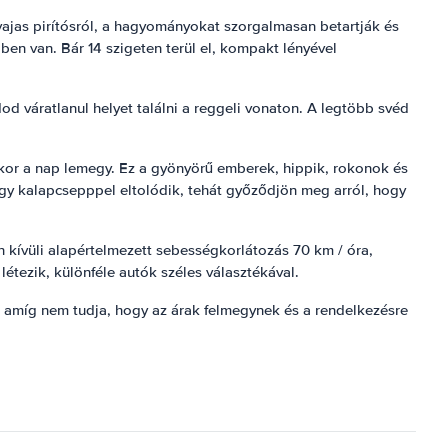
 vajas pirítósról, a hagyományokat szorgalmasan betartják és
en van. Bár 14 szigeten terül el, kompakt lényével
d váratlanul helyet találni a reggeli vonaton. A legtöbb svéd
mikor a nap lemegy. Ez a gyönyörű emberek, hippik, rokonok és
 egy kalapcsepppel eltolódik, tehát győződjön meg arról, hogy
n kívüli alapértelmezett sebességkorlátozás 70 km / óra,
ezik, különféle autók széles választékával.
, amíg nem tudja, hogy az árak felmegynek és a rendelkezésre