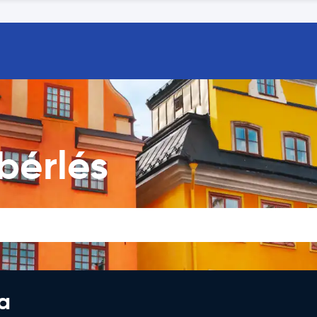
bérlés
a