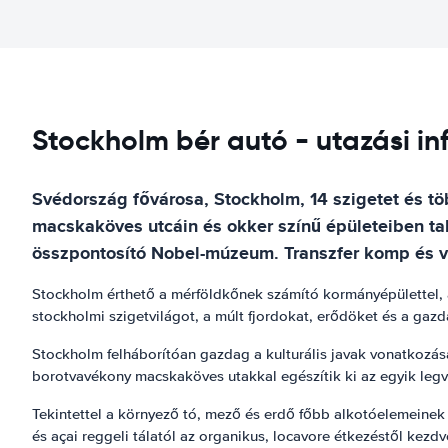
Stockholm bér autó - utazási i
Svédország fővárosa, Stockholm, 14 szigetet és tö
macskaköves utcáin és okker színű épületeiben talá
összpontosító Nobel-múzeum. Transzfer komp és vá
Stockholm érthető a mérföldkőnek számító kormányépülettel,
stockholmi szigetvilágot, a múlt fjordokat, erődöket és a gaz
Stockholm felháborítóan gazdag a kulturális javak vonatkozásá
borotvavékony macskaköves utakkal egészítik ki az egyik leg
Tekintettel a környező tó, mező és erdő főbb alkotóelemeinek 
és açai reggeli tálatól az organikus, locavore étkezéstől kezdv