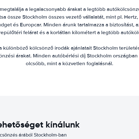
megtalálja a legalacsonyabb árakat a legtöbb autókölcsönző s
a össze Stockholm összes vezető vállalatát, mint pl. Hertz, 
udget és Europcar. Minden árunk tartalmazza a biztosítást, a
 repülőtéri felárat és a korlátlan kilométert a legtöbb autókö
a különböző kölcsönző irodák ajánlatait Stockholm területén
önzési árakat. Minden autóbérlési díj Stockholm országban
olcsóbb, mint a közvetlen foglalásnál.
ehetőséget kínálunk
lcsönzés árából Stockholm-ban