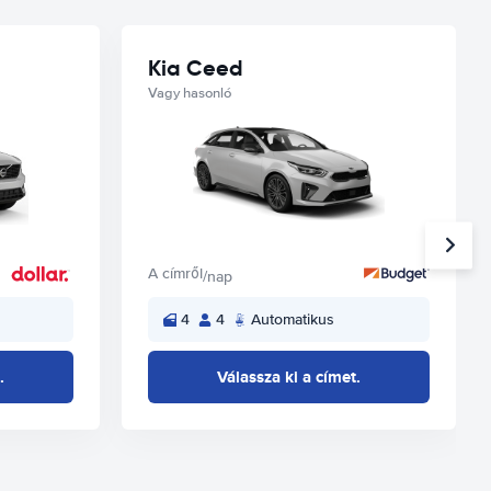
Kia Ceed
Vagy hasonló
A címről
/nap
4
4
Automatikus
.
Válassza ki a címet.