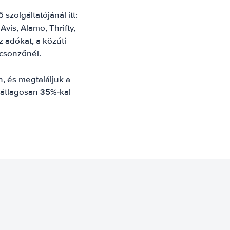
zolgáltatójánál itt:
Avis, Alamo, Thrifty,
z adókat, a közúti
lcsönzőnél.
, és megtaláljuk a
 átlagosan 35%-kal