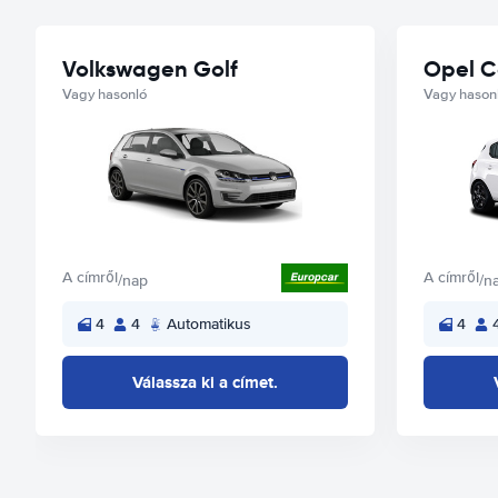
Volkswagen Golf
Opel C
Vagy hasonló
Vagy hason
A címről
A címről
/nap
/n
4
4
Automatikus
4
Válassza ki a címet.