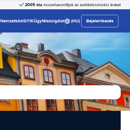
2005 óta
összehasonlítjuk az autókölcsönzési árakat
Nemzetközi
GYIK
Ügyfélszolgálat
(HU)
Bejelentkezés