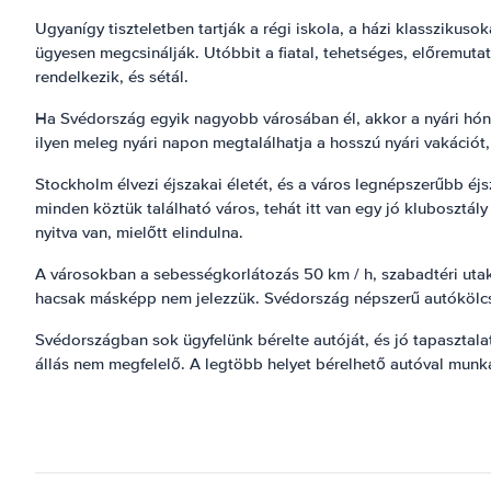
Ugyanígy tiszteletben tartják a régi iskola, a házi klassziku
ügyesen megcsinálják. Utóbbit a fiatal, tehetséges, előremuta
rendelkezik, és sétál.
Ha Svédország egyik nagyobb városában él, akkor a nyári hónap
ilyen meleg nyári napon megtalálhatja a hosszú nyári vakációt,
Stockholm élvezi éjszakai életét, és a város legnépszerűbb éj
minden köztük található város, tehát itt van egy jó klubosztá
nyitva van, mielőtt elindulna.
A városokban a sebességkorlátozás 50 km / h, szabadtéri utako
hacsak másképp nem jelezzük. Svédország népszerű autókölcsö
Svédországban sok ügyfelünk bérelte autóját, és jó tapasztala
állás nem megfelelő. A legtöbb helyet bérelhető autóval munkaid