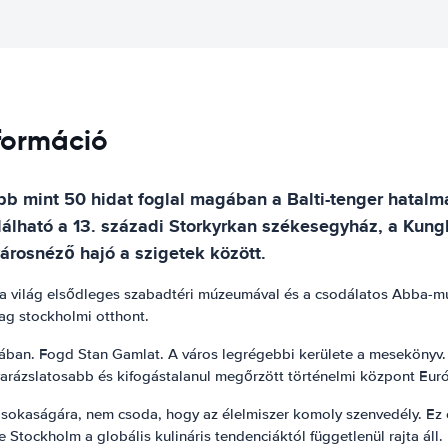
nformáció
bb mint 50 hidat foglal magában a Balti-tenger hatalm
lható a 13. századi Storkyrkan székesegyház, a Kunglig
rosnéző hajó a szigetek között.
 a világ elsődleges szabadtéri múzeumával és a csodálatos Abba-
dag stockholmi otthont.
ban. Fogd Stan Gamlat. A város legrégebbi kerülete a mesekönyv. Az
varázslatosabb és kifogástalanul megőrzött történelmi központ Eur
sokaságára, nem csoda, hogy az élelmiszer komoly szenvedély. Ez egy
e Stockholm a globális kulináris tendenciáktól függetlenül rajta áll.