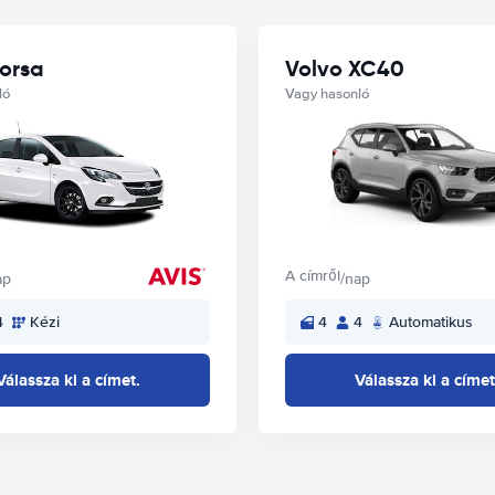
orsa
Volvo XC40
ló
Vagy hasonló
A címről
ap
/nap
4
Kézi
4
4
Automatikus
Válassza ki a címet.
Válassza ki a címet