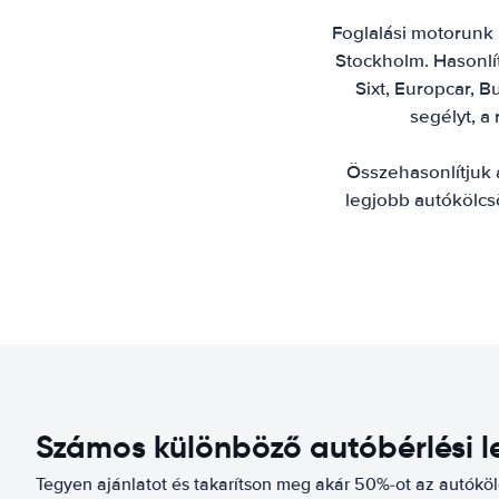
Foglalási motorunk 
Stockholm. Hasonlíts
Sixt, Europcar, B
segélyt, a
Összehasonlítjuk 
legjobb autókölcs
Számos különböző autóbérlési l
Tegyen ajánlatot és takarítson meg akár 50%-ot az autókö