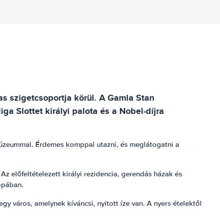
as szigetcsoportja körül. A Gamla Stan
a Slottet királyi palota és a Nobel-díjra
múzeummal. Érdemes komppal utazni, és meglátogatni a
 előfeltételezett királyi rezidencia, gerendás házak és
ópában.
 város, amelynek kíváncsi, nyitott íze van. A nyers ételektől