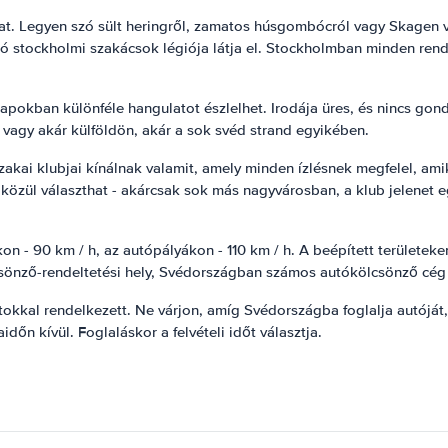
sokat. Legyen szó sült heringről, zamatos húsgombócról vagy Skagen
tó stockholmi szakácsok légiója látja el. Stockholmban minden rendb
okban különféle hangulatot észlelhet. Irodája üres, és nincs gondo
 vagy akár külföldön, akár a sok svéd strand egyikében.
szakai klubjai kínálnak valamit, amely minden ízlésnek megfelel, a
ly közül választhat - akárcsak sok más nagyvárosban, a klub jelenet
n - 90 km / h, az autópályákon - 110 km / h. A beépített területeke
nző-rendeltetési hely, Svédországban számos autókölcsönző cég lét
tokkal rendelkezett. Ne várjon, amíg Svédországba foglalja autóját
őn kívül. Foglaláskor a felvételi időt választja.