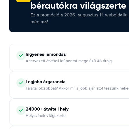
bérautókra világszerte
Ez a promóció a 2026. augusztus 11. weboldalig 
még ma!
Ingyenes lemondás
A tervezett átvételi időpontot megelőző 48 óráig.
Legjobb árgarancia
Találtál olcsóbbat? Akkor mi is jobb ajánlatot teszünk neke
24000+ átvételi hely
Helyszínek világszerte