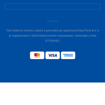
Túto webovú stránku vlastní a prevádzkuje spoločnosť EasyTerra B.V. a
je registrovaná v Obchodnej komore Leeuwarden, Holandsko, číslo
01104443.