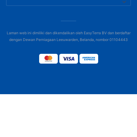
Laman web ini dimiliki dan dikendalikan oleh EasyTerra BV dan berdaftar
dengan Dewan Perniagaan Leeuwarden, Belanda, nombor 01104443